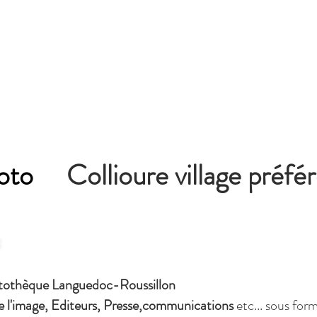
oto
Collioure village préfé
:
tothèque Languedoc-Roussillon
e l'image, Editeurs, Presse,communications
etc...
sous for