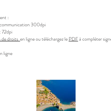
ent :
se, communication 300dpi
t 72dpi
n de droits
en ligne ou téléchargez le
PDF
à compléter sign
n ligne