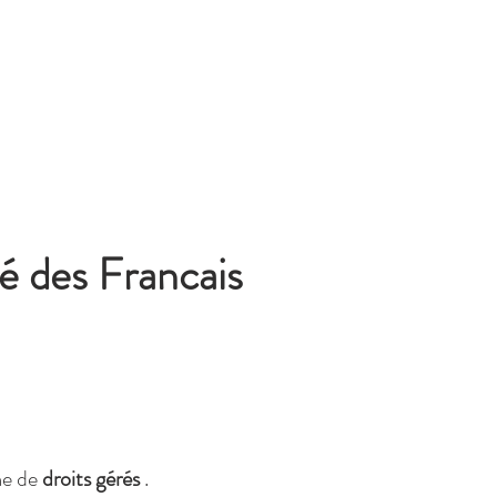
ré des Francais
me de
droits gérés
.