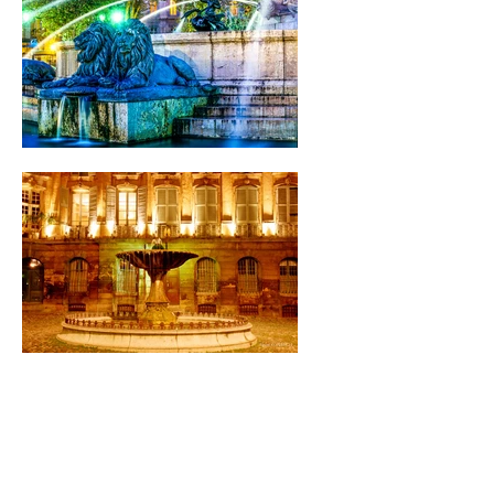
"Les vrais miracles
font peu de bruit"....